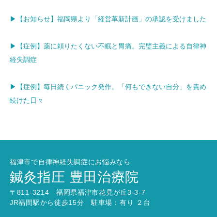
▶【お知らせ】福岡県より「経営革新計画」の承認を受けました
▶【症例】薬に頼りたくない不眠と胃痛。完璧主義による自律神
経失調症
▶【症例】毎日続くパニック発作。「何もできない自分」を責め
続けた日々
福津市で自律神経失調症にお悩みなら
鍼灸指圧 豊田治療院
〒811-3214 福岡県福津市花見が丘3-3-7
JR福間駅から徒歩15分 駐車場：有り ２台