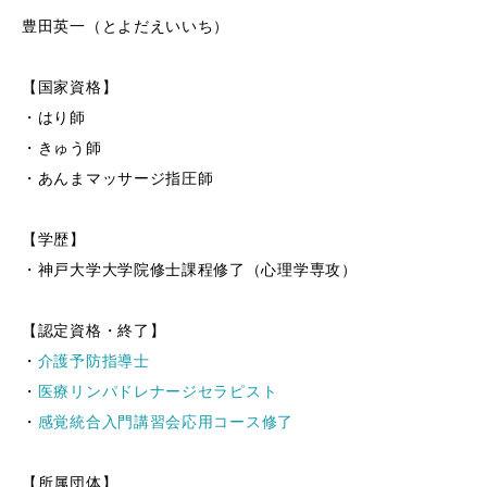
豊田英一（とよだえいいち）
【国家資格】
・はり師
・きゅう師
・あんまマッサージ指圧師
【学歴】
・神戸大学大学院修士課程修了（心理学専攻）
【認定資格・終了】
・
介護予防指導士
・
医療リンパドレナージセラピスト
・
感覚統合入門講習会応用コース修了
【所属団体】