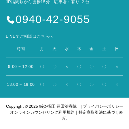
JR福間駅から徒歩15分 駐車場：有り ２台
0940-42-9055
LINEでご相談はこちらへ
時間
月
火
水
木
金
土
日
9:00 ~ 12:00
〇
〇
×
〇
〇
〇
×
13:00 ~ 18:00
〇
〇
×
〇
〇
〇
×
Copyright © 2025 鍼灸指圧 豊田治療院 |
プライバシーポリシー
｜
オンラインカウンセリング利用規約
｜
特定商取引法に基づく表
記


