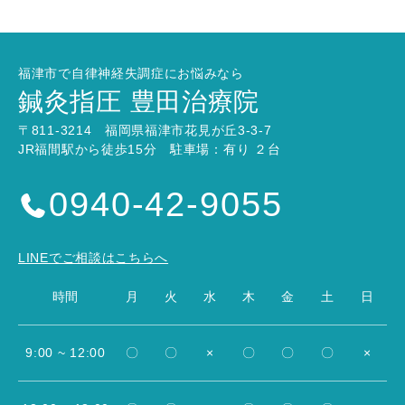
福津市で自律神経失調症にお悩みなら
鍼灸指圧 豊田治療院
〒811-3214 福岡県福津市花見が丘3-3-7
JR福間駅から徒歩15分 駐車場：有り ２台
0940-42-9055
LINEでご相談はこちらへ
時間
月
火
水
木
金
土
日
9:00 ~ 12:00
〇
〇
×
〇
〇
〇
×