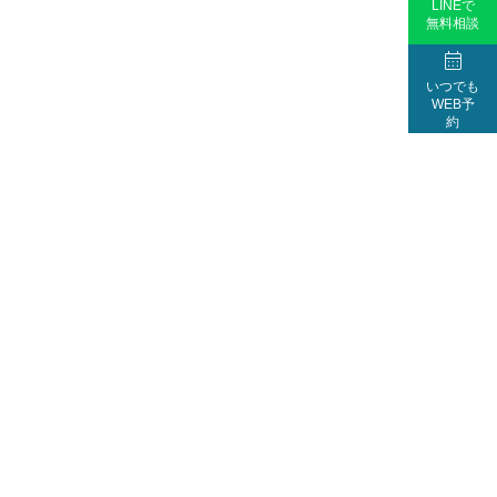
LINEで
無料相談

いつでも
WEB予
約