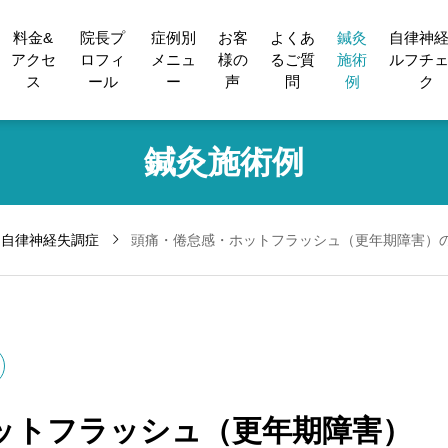
料金&
院長プ
症例別
お客
よくあ
鍼灸
自律神
アクセ
ロフィ
メニュ
様の
るご質
施術
ルフチ
ス
ール
ー
声
問
例
ク
鍼灸施術例
自律神経失調症
頭痛・倦怠感・ホットフラッシュ（更年期障害）
ットフラッシュ（更年期障害）