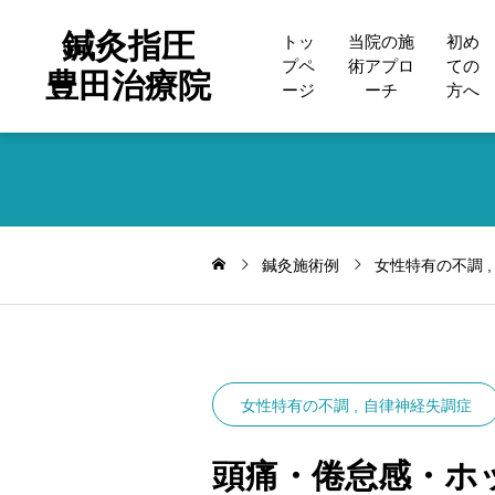
鍼灸指圧
トッ
当院の施
初め
プペ
術アプロ
ての
豊田治療院
ージ
ーチ
方へ
鍼灸施術例
女性特有の不調
女性特有の不調
自律神経失調症
頭痛・倦怠感・ホ