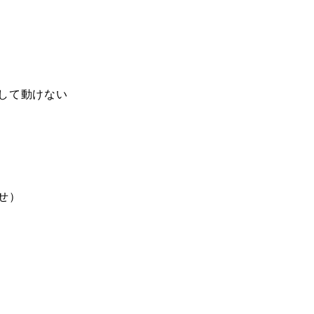
して動けない
せ）