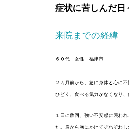
症状に苦しんだ日
来院までの経緯
６０代 女性 福津市
２カ月前から、急に身体と心に不
ひどく、食べる気力がなくなり、
１日に数回、強い不安感に襲われ
た。肩から胸にかけてぞわぞわし