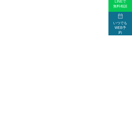
LINEで
無料相談

いつでも
WEB予
約