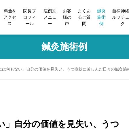
料金&
院長プ
症例別
お客
よくあ
鍼灸
自律神
アクセ
ロフィ
メニュ
様の
るご質
施術
ルフチ
ス
ール
ー
声
問
例
ク
鍼灸施術例
には何もない」自分の価値を見失い、うつ症状に苦しんだ日々の鍼灸施
い」自分の価値を見失い、うつ