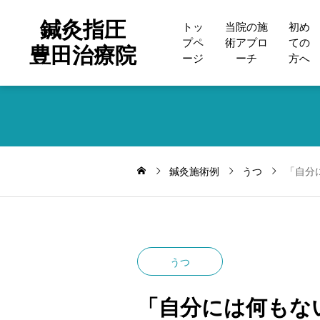
鍼灸指圧
トッ
当院の施
初め
プペ
術アプロ
ての
豊田治療院
ージ
ーチ
方へ
鍼灸施術例
うつ
「自分
うつ
「自分には何もな