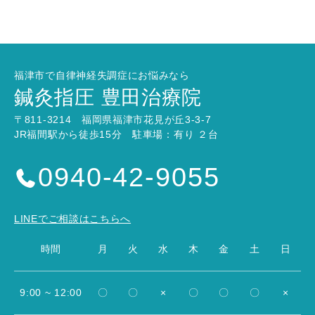
福津市で自律神経失調症にお悩みなら
鍼灸指圧 豊田治療院
〒811-3214 福岡県福津市花見が丘3-3-7
JR福間駅から徒歩15分 駐車場：有り ２台
0940-42-9055
LINEでご相談はこちらへ
時間
月
火
水
木
金
土
日
9:00 ~ 12:00
〇
〇
×
〇
〇
〇
×