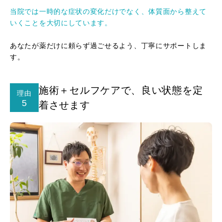
当院では一時的な症状の変化だけでなく、体質面から整えて
いくことを大切にしています。
あなたが薬だけに頼らず過ごせるよう、丁寧にサポートしま
す。
施術＋セルフケアで、良い状態を定
理由
5
着させます



電話で相談予約
LINE相談
WEB予約