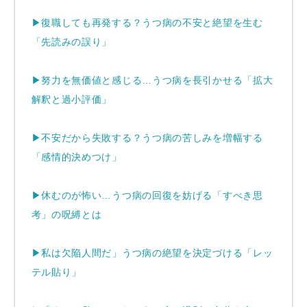
▶
復職しても再発する？うつ病の不安と絶望を生む
「先読みの誤り」
▶
努力を無価値と感じる…うつ病を長引かせる「拡大
解釈と過小評価」
▶
不安だから失敗する？うつ病の苦しみを増幅する
「感情的決めつけ」
▶
休むのが怖い…うつ病の回復を妨げる「すべき思
考」の呪縛とは
▶
私は欠陥人間だ」うつ病の絶望を決定づける「レッ
テル貼り」