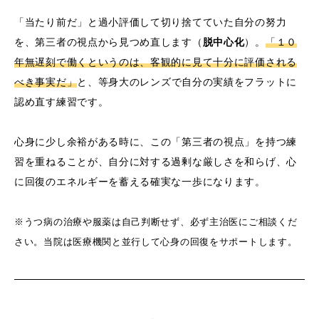
「当たり前だ」と過小評価して切り捨てていた自分の努力
を、第三者の視点から見つめ直します（
脱中心化
）。
「１０
年無遅刻で働くというのは、客観的に見て十分に評価される
べき事実だ」
と、等身大のレンズで自分の実績をフラットに
認め直す練習です。
心身に少し余裕がある時に、この「第三者の視点」を持つ練
習を重ねることが、自分に対する過剰な厳しさを和らげ、心
に回復のエネルギーを蓄える確実な一歩になります。
※うつ病の治療や服薬は自己判断せず、必ず主治医にご相談くだ
さい。当院は医療機関と並行して心身の回復をサポートします。