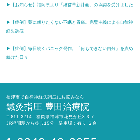
▶【お知らせ】福岡県より「経営革新計画」の承認を受けました
▶【症例】薬に頼りたくない不眠と胃痛。完璧主義による自律神
経失調症
▶【症例】毎日続くパニック発作。「何もできない自分」を責め
続けた日々
福津市で自律神経失調症にお悩みなら
鍼灸指圧 豊田治療院
〒811-3214 福岡県福津市花見が丘3-3-7
JR福間駅から徒歩15分 駐車場：有り ２台